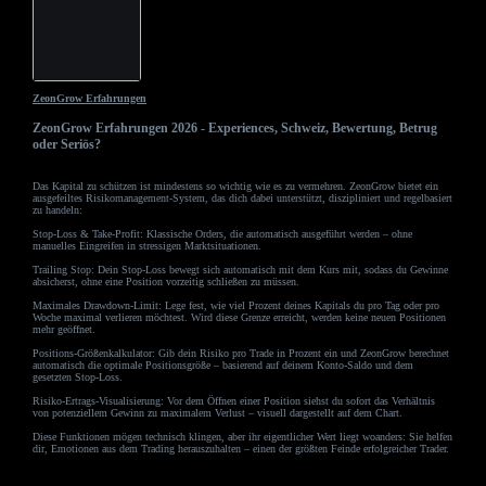
ZeonGrow Erfahrungen
ZeonGrow Erfahrungen 2026 - Experiences, Schweiz, Bewertung, Betrug
oder Seriös?
Das Kapital zu schützen ist mindestens so wichtig wie es zu vermehren. ZeonGrow bietet ein
ausgefeiltes Risikomanagement-System, das dich dabei unterstützt, diszipliniert und regelbasiert
zu handeln:
Stop-Loss & Take-Profit: Klassische Orders, die automatisch ausgeführt werden – ohne
manuelles Eingreifen in stressigen Marktsituationen.
Trailing Stop: Dein Stop-Loss bewegt sich automatisch mit dem Kurs mit, sodass du Gewinne
absicherst, ohne eine Position vorzeitig schließen zu müssen.
Maximales Drawdown-Limit: Lege fest, wie viel Prozent deines Kapitals du pro Tag oder pro
Woche maximal verlieren möchtest. Wird diese Grenze erreicht, werden keine neuen Positionen
mehr geöffnet.
Positions-Größenkalkulator: Gib dein Risiko pro Trade in Prozent ein und ZeonGrow berechnet
automatisch die optimale Positionsgröße – basierend auf deinem Konto-Saldo und dem
gesetzten Stop-Loss.
Risiko-Ertrags-Visualisierung: Vor dem Öffnen einer Position siehst du sofort das Verhältnis
von potenziellem Gewinn zu maximalem Verlust – visuell dargestellt auf dem Chart.
Diese Funktionen mögen technisch klingen, aber ihr eigentlicher Wert liegt woanders: Sie helfen
dir, Emotionen aus dem Trading herauszuhalten – einen der größten Feinde erfolgreicher Trader.