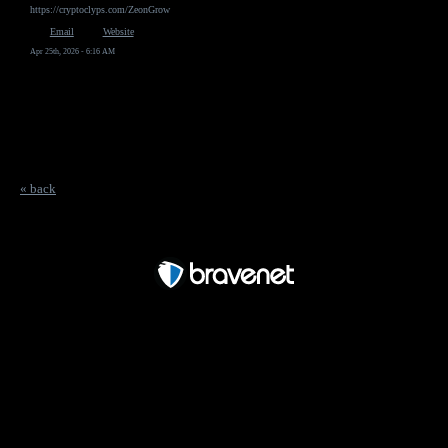
https://cryptoclyps.com/ZeonGrow
Email
Website
Apr 25th, 2026 - 6:16 AM
« back
Free Forum powered by Bravenet