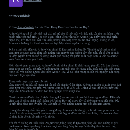
animevsubink
animevsubink
Vì Sao
AnimeVietsub
Là Lựa Chọn Hàng Đầu Cho Fan Anime Hay?
Anime không chỉ là một thể loại giải trí mà còn là một nền văn hóa đặc sắc thu hút hàng triệu
người trên toàn thế giới. Tại Việt Nam, cộng đồng yêu thích Anime Hay ngày càng phát triển
mạnh mẽ, kéo theo nhu cầu tìm kiếm những nền tảng xem anime chất lượng. Trong số đó,
AnimeVsub đang trở thành cái tên nổi bật được nhiều người tin dùng.
Điểm mạnh đầu tiên của
Anime Hay
chính là kho anime khổng lồ. Từ những bộ anime đình
đám như shounen hành động đến những câu chuyện nhẹ nhàng đầy cảm xúc, tất cả đều có mặt
tại đây. Người xem có thể dễ dàng khám phá những tác phẩm mới hoặc xem lại các bộ anime
kinh điển mà mình yêu thích.
Một yếu tố quan trọng giúp AnimeVsub ghi điểm chính là chất lượng phụ đề. Các bản vietsub
được dịch sát nghĩa, dễ hiểu và giữ nguyên tinh thần của nội dung gốc. Điều này đặc biệt quan
trọng đối với những người yêu thích Anime Hay, vì họ luôn mong muốn trải nghiệm nội dung
một cách trọn vẹn nhất.
Trang web https://animevsub.ink/
cũng được tối ưu hóa để mang lại tốc độ tải nhanh và ổn định. Không ai muốn bị gián đoạn khi
đang xem một cảnh cao trào, và AnimeVsub hiểu rõ điều đó. Chính vì vậy, hệ thống máy chủ
được đầu tư mạnh mẽ để đảm bảo trải nghiệm xem mượt mà.
Ngoài ra, AnimeVsub còn có tính năng gợi ý anime dựa trên sở thích của người dùng. Điều này
giúp bạn dễ dàng khám phá những bộ Anime Hay mà trước đây có thể chưa từng biết đến. Đây
là một tính năng cực kỳ hữu ích, đặc biệt đối với những người mới bắt đầu xem anime.
Không thể không nhắc đến yếu tố cộng đồng. AnimeVsub không chỉ là nơi xem phim mà còn
là nơi kết nối những người có chung đam mê. Người dùng có thể bình luận, chia sẻ cảm nhận
và thảo luận về các bộ anime yêu thích.
Với tất cả những ưu điểm trên, AnimeVsub xứng đáng là lựa chọn hàng đầu cho những ai yêu
thích anime. Nếu bạn đang tìm kiếm một nền tảng đáng tin cậy để thưởng thức Anime Hay,
đừng bỏ qua AnimeVsub.