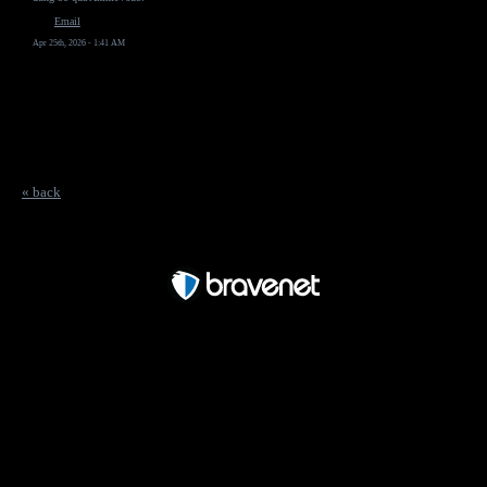
Email
Apr 25th, 2026 - 1:41 AM
« back
Free Forum powered by Bravenet