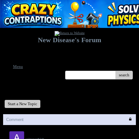
New Disease's Forum
Welcome to our forum. Feel free to post a message.
Menu
search
New Disease's Forum
Start a New Topic
Comment
A