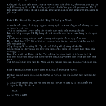
Không chỉ vậy, giao diện game Liêng tại 789win được thiết kế tối ưu, dễ sử dụng, phù hợp với
mọi đối tượng người chơi, kể cả những người mới bắt đầu làm quen với game online. Tốc độ
load game nhanh chóng, không bị giật lag, đảm bảo trải nghiệm chơi game mượt mà, không bị
gián đoạn.
Phần 3: Ưu điểm nổi bật của game bài Liêng đổi thưởng tại 789win
Giao diện thân thiện, dễ sử dụng: Ngay cả những người chơi mới cũng có thể dễ dàng làm quen
và tham gia chơi game.
Tỷ lệ trả thưởng cao: Cơ hội thắng lớn và nhận được nhiều phần thưởng hấp dẫn.
Bảo mật thông tin tuyệt đối: Hệ thống bảo mật tiên tiến, đảm bảo an toàn thông tin cho người
chơi.
Rút tiền nhanh chóng, tiện lợi: Nhiều phương thức nạp rút tiền đa dạng và an toàn.
Hỗ trợ khách hàng 24/7: Đội ngũ hỗ trợ chuyên nghiệp, tận tâm, sẵn sàng giải đáp mọi thắc
mắc của người chơi.
Cộng đồng người chơi đông đảo: Tạo nên một không khí sôi động và hấp dẫn.
Nhiều sự kiện và khuyến mãi hấp dẫn: Tăng thêm cơ hội thắng lớn và nhận được nhiều phần
thưởng giá trị.
Game Play mượt mà, không giật lag: Trải nghiệm chơi game tuyệt vời trên mọi thiết bị.
Luật chơi minh bạch, công bằng: Đảm bảo tính công bằng và minh bạch trong quá trình chơi
game.
Tích hợp nhiều tính năng hiện đại: Mang đến trải nghiệm chơi game hoàn hảo và tiện lợi hơn.
Phần 4: Hướng dẫn tham gia chơi game bài Liêng đổi thưởng tại 789win
Để tham gia chơi game bài Liêng đổi thưởng tại 789win , bạn chỉ cần thực hiện các bước đơn
giản sau:
1. Đăng ký tài khoản: Truy cập vào trang chủ của 789win và đăng ký tài khoản miễn phí.
2. Nạp tiền: Nạp tiền vào tài
Email
Apr 24th, 2026 - 6:44 PM