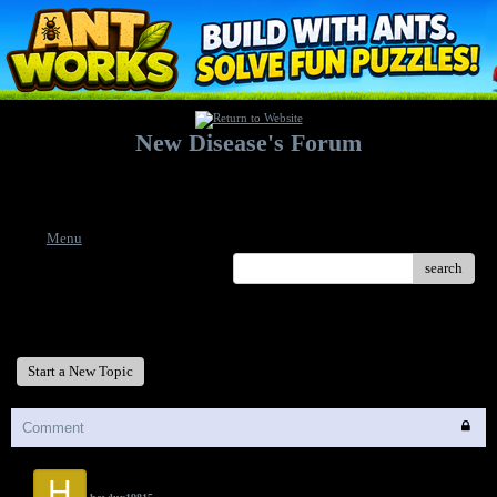
New Disease's Forum
Welcome to our forum. Feel free to post a message.
Menu
search
New Disease's Forum
Start a New Topic
Comment
H