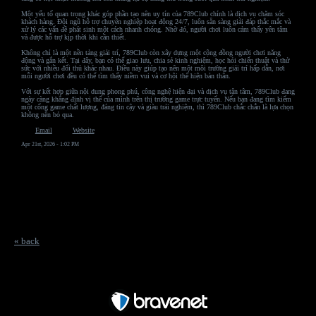
Một yếu tố quan trọng khác góp phần tạo nên uy tín của 789Club chính là dịch vụ chăm sóc
khách hàng. Đội ngũ hỗ trợ chuyên nghiệp hoạt động 24/7, luôn sẵn sàng giải đáp thắc mắc và
xử lý các vấn đề phát sinh một cách nhanh chóng. Nhờ đó, người chơi luôn cảm thấy yên tâm
và được hỗ trợ kịp thời khi cần thiết.
Không chỉ là một nền tảng giải trí, 789Club còn xây dựng một cộng đồng người chơi năng
động và gắn kết. Tại đây, bạn có thể giao lưu, chia sẻ kinh nghiệm, học hỏi chiến thuật và thử
sức với nhiều đối thủ khác nhau. Điều này giúp tạo nên một môi trường giải trí hấp dẫn, nơi
mỗi người chơi đều có thể tìm thấy niềm vui và cơ hội thể hiện bản thân.
Với sự kết hợp giữa nội dung phong phú, công nghệ hiện đại và dịch vụ tận tâm, 789Club đang
ngày càng khẳng định vị thế của mình trên thị trường game trực tuyến. Nếu bạn đang tìm kiếm
một cổng game chất lượng, đáng tin cậy và giàu trải nghiệm, thì 789Club chắc chắn là lựa chọn
không nên bỏ qua.
Email
Website
Apr 21st, 2026 - 1:02 PM
« back
Free Forum powered by Bravenet