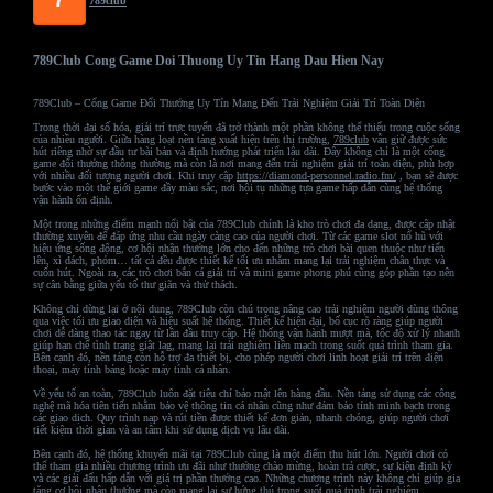
789club
789Club Cong Game Doi Thuong Uy Tin Hang Dau Hien Nay
789Club – Cổng Game Đổi Thưởng Uy Tín Mang Đến Trải Nghiệm Giải Trí Toàn Diện
Trong thời đại số hóa, giải trí trực tuyến đã trở thành một phần không thể thiếu trong cuộc sống
của nhiều người. Giữa hàng loạt nền tảng xuất hiện trên thị trường,
789club
vẫn giữ được sức
hút riêng nhờ sự đầu tư bài bản và định hướng phát triển lâu dài. Đây không chỉ là một cổng
game đổi thưởng thông thường mà còn là nơi mang đến trải nghiệm giải trí toàn diện, phù hợp
với nhiều đối tượng người chơi. Khi truy cập
https://diamond-personnel.radio.fm/
, bạn sẽ được
bước vào một thế giới game đầy màu sắc, nơi hội tụ những tựa game hấp dẫn cùng hệ thống
vận hành ổn định.
Một trong những điểm mạnh nổi bật của 789Club chính là kho trò chơi đa dạng, được cập nhật
thường xuyên để đáp ứng nhu cầu ngày càng cao của người chơi. Từ các game slot nổ hũ với
hiệu ứng sống động, cơ hội nhận thưởng lớn cho đến những trò chơi bài quen thuộc như tiến
lên, xì dách, phỏm… tất cả đều được thiết kế tối ưu nhằm mang lại trải nghiệm chân thực và
cuốn hút. Ngoài ra, các trò chơi bắn cá giải trí và mini game phong phú cũng góp phần tạo nên
sự cân bằng giữa yếu tố thư giãn và thử thách.
Không chỉ dừng lại ở nội dung, 789Club còn chú trọng nâng cao trải nghiệm người dùng thông
qua việc tối ưu giao diện và hiệu suất hệ thống. Thiết kế hiện đại, bố cục rõ ràng giúp người
chơi dễ dàng thao tác ngay từ lần đầu truy cập. Hệ thống vận hành mượt mà, tốc độ xử lý nhanh
giúp hạn chế tình trạng giật lag, mang lại trải nghiệm liền mạch trong suốt quá trình tham gia.
Bên cạnh đó, nền tảng còn hỗ trợ đa thiết bị, cho phép người chơi linh hoạt giải trí trên điện
thoại, máy tính bảng hoặc máy tính cá nhân.
Về yếu tố an toàn, 789Club luôn đặt tiêu chí bảo mật lên hàng đầu. Nền tảng sử dụng các công
nghệ mã hóa tiên tiến nhằm bảo vệ thông tin cá nhân cũng như đảm bảo tính minh bạch trong
các giao dịch. Quy trình nạp và rút tiền được thiết kế đơn giản, nhanh chóng, giúp người chơi
tiết kiệm thời gian và an tâm khi sử dụng dịch vụ lâu dài.
Bên cạnh đó, hệ thống khuyến mãi tại 789Club cũng là một điểm thu hút lớn. Người chơi có
thể tham gia nhiều chương trình ưu đãi như thưởng chào mừng, hoàn trả cược, sự kiện định kỳ
và các giải đấu hấp dẫn với giá trị phần thưởng cao. Những chương trình này không chỉ giúp gia
tăng cơ hội nhận thưởng mà còn mang lại sự hứng thú trong suốt quá trình trải nghiệm.