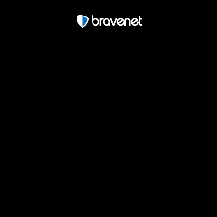
Free Forum powered by Bravenet