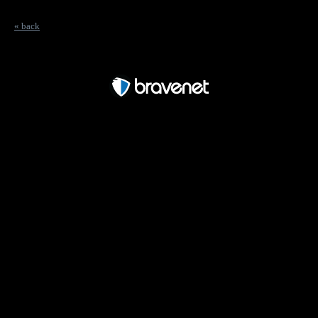
« back
Free Forum powered by Bravenet