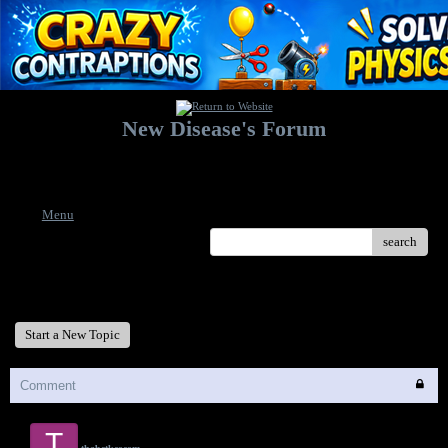
New Disease's Forum
Welcome to our forum. Feel free to post a message.
Menu
search
New Disease's Forum
Start a New Topic
Comment
T